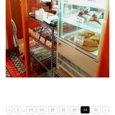
«
1
…
29
30
31
32
33
34
35
»